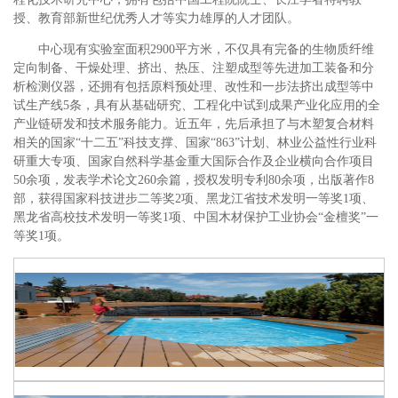
授、教育部新世纪优秀人才等实力雄厚的人才团队。
中心现有实验室面积2900平方米，不仅具有完备的生物质纤维
定向制备、干燥处理、挤出、热压、注塑成型等先进加工装备和分
析检测仪器，还拥有包括原料预处理、改性和一步法挤出成型等中
试生产线5条，具有从基础研究、工程化中试到成果产业化应用的全
产业链研发和技术服务能力。近五年，先后承担了与木塑复合材料
相关的国家“十二五”科技支撑、国家“863”计划、林业公益性行业科
研重大专项、国家自然科学基金重大国际合作及企业横向合作项目
50余项，发表学术论文260余篇，授权发明专利80余项，出版著作8
部，获得国家科技进步二等奖2项、黑龙江省技术发明一等奖1项、
黑龙省高校技术发明一等奖1项、中国木材保护工业协会“金檀奖”一
等奖1项。