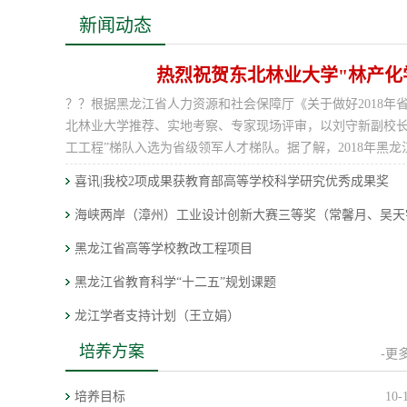
新闻动态
热烈祝贺东北林业大学"林产化
？？根据黑龙江省人力资源和社会保障厅《关于做好2018年省
北林业大学推荐、实地考察、专家现场评审，以刘守新副校长
工工程”梯队入选为省级领军人才梯队。据了解，2018年黑龙
喜讯|我校2项成果获教育部高等学校科学研究优秀成果奖
海峡两岸（漳州）工业设计创新大赛三等奖（常馨月、吴天
黑龙江省高等学校教改工程项目
黑龙江省教育科学“十二五”规划课题
龙江学者支持计划（王立娟）
东北林业大学2018-2019学年十佳本科生导师荣誉称号（王
培养方案
-更多
全国高校黄大年式教育团队
培养目标
10-