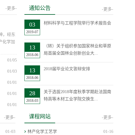
通知公告
-更多-
-更多-
材料科学与工程学院举行学术报告会
03
2019-07
神，经东
产化学加
（转）关于组织参加国家林业和草原
13
局首届全国林业创新创业大...
2018-06
01/05
2018届毕业论文答辩安排
13
01/03
2018-06
01/01
关于选拔2018年度秋季学期赴法国南
28
01/01
特高等木材工业学院交换生...
2018-03
01/01
转：关于举办2018年黑龙江省高校“学
26
01/01
课程网站
-更多-
-更多-
创杯”大学生创新创业综...
2018-03
01/01
01-03
林产化学工艺学
01-16