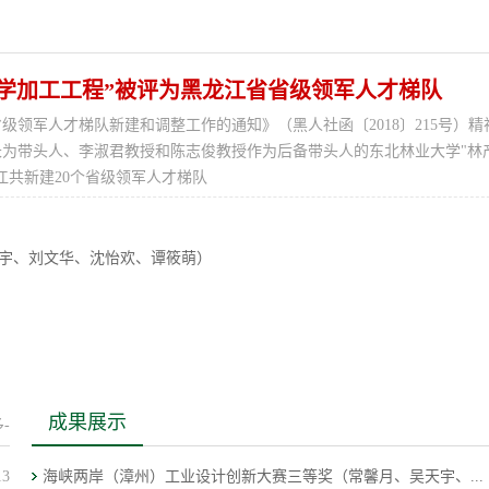
学加工工程”被评为黑龙江省省级领军人才梯队
级领军人才梯队新建和调整工作的通知》（黑人社函〔2018〕215号）精
为带头人、李淑君教授和陈志俊教授作为后备带头人的东北林业大学"林
江共新建20个省级领军人才梯队
宇、刘文华、沈怡欢、谭筱萌）
立娟）
成果展示
-
13
海峡两岸（漳州）工业设计创新大赛三等奖（常馨月、吴天宇、...