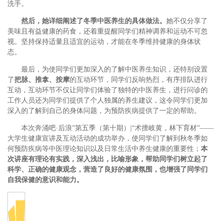
洗手。
然后，她详细阐述了冬季中医养生的具体做法。
她不仅分享了
美味且有益健康的药食，还着重提醒同学们精神调养和运动不可忽
视。坚持保持适量且适宜的运动，才能在冬季维持健康的身体状
态。
最后，为使同学们更加深入的了解中医养生知识，还特别设置
了
把脉、推拿、按摩
的互动环节，同学们反响热烈，有序排队进行
互动，互动环节不仅让同学们体验了独特的中医养生，进行问诊的
工作人员还为同学们提供了个人独属的养生建议，这令同学们更加
深入的了解到自己的身体问题，为预防疾病提供了一定的帮助。
本次奔涌吧·后浪”第五季（第十期）|“术擅岐黄，林下育材”——
大学生健康宣讲及互动活动的成功举办，使同学们了解到秋冬季如
何预防疾病等中医理论知识以及日常生活中养生健康的重要性；
本
次讲座有理论有实践，深入浅出，比喻形象，帮助同学们树立起了
科学、正确的健康观念，营造了良好的健康氛围，也增强了同学们
自我保健的意识和能力。