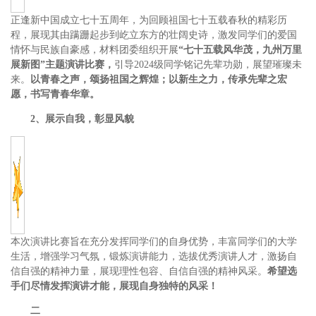
正逢新中国成立七十五周年，为回顾祖国七十五载春秋的精彩历
程，展现其由蹒跚起步到屹立东方的壮阔史诗，激发同学们的爱国
情怀与民族自豪感，材料团委组织开展
“七十五载风华茂，九州万里
展新图”主题演讲比赛，
引导2024级同学铭记先辈功勋，展望璀璨未
来。
以青春之声，颂扬祖国之辉煌；以新生之力，传承先辈之宏
愿，书写青春华章。
2、展示自我，彰显风貌
本次演讲比赛旨在充分发挥同学们的自身优势，丰富同学们的大学
生活，增强学习气氛，锻炼演讲能力，选拔优秀演讲人才，激扬自
信自强的精神力量，展现理性包容、自信自强的精神风采。
希望选
手们尽情发挥演讲才能，展现自身独特的风采！
二