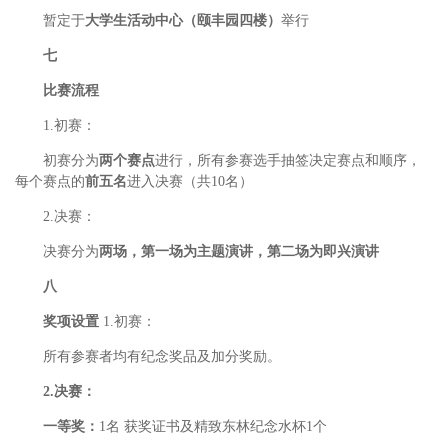
暂定于
大学生活动中心（颐丰园四楼）
举行
七
比赛流程
1.初赛：
初赛分为
两个赛点
进行，所有参赛选手抽签决定赛点和顺序，
每个赛点的
前五名
进入决赛（共10名）
2.决赛：
决赛分为
两场，
第一场为主题演讲，第二场为即兴演讲
八
奖项设置
1.初赛：
所有参赛者均有纪念奖品及加分奖励。
2.决赛：
一等奖：
1名 获奖证书及精致东林纪念水杯1个