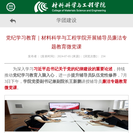
学团建设
党纪学习教育｜材料科学与工程学院开展辅导员廉洁专
题教育微党课
发布者： [发表时间]：2024-07-05 [来源]： [浏览次数]：
234
为深入学习
习近平总书记关于党的纪律建设的重要论述
，持续
推动
党纪学习教育入脑入心
，进一步
提升辅导员队伍党性修养
，7月
3日下午，
学院党委副书记兼副院长王新鹏
讲授辅导员
廉洁专题教育
微党课
。