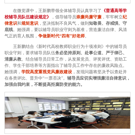
在微党课中，王新鹏带领全体辅导员认真学习了
《普通高等学
校辅导员队伍建设规定》
，倡导辅导员
崇廉尚廉守廉
，牢牢树立
纪
律意识
和
规矩意识
，坚决抵制不良风气，做到
知敬畏、存戒惧、守
底线
。她强调，要以辅导员职业守则为基准，营造廉洁自律、风清
气正的育人氛围，
争做新时代“四有”好老师
。
王新鹏结合《新时代高校教师职业行为十项准则》中的辅导员
职业守则，要求辅导员队伍
务必坚持原则、处事公道、严于律己、
清廉从教
。结合辅导员日常工作，从发展党员、评奖评优、资助工
作、学生干部培养等方面指出了辅导员工作中存在的廉政风险点。
她强调，
学院高度重视党风廉政建设
，发现问题将坚决予以查处并
在各类评比、晋升中“一票否决”。
辅导员应切实增强廉洁自律意识，
加强自我约束，不断提高拒腐防变的能力。