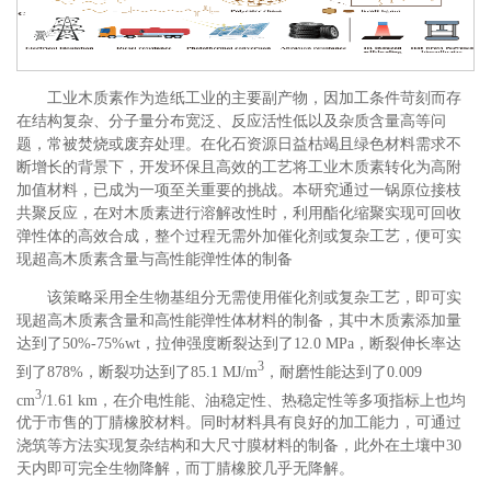
工业木质素作为造纸工业的主要副产物，因加工条件苛刻而存
在结构复杂、分子量分布宽泛、反应活性低以及杂质含量高等问
题，常被焚烧或废弃处理。在化石资源日益枯竭且绿色材料需求不
断增长的背景下，开发环保且高效的工艺将工业木质素转化为高附
加值材料，已成为一项至关重要的挑战。本研究通过一锅原位接枝
共聚反应，在对木质素进行溶解改性时，利用酯化缩聚实现可回收
弹性体的高效合成，整个过程无需外加催化剂或复杂工艺，便可实
现超高木质素含量与高性能弹性体的制备
该策略采用全生物基组分无需使用催化剂或复杂工艺，即可实
现超高木质素含量和高性能弹性体材料的制备，其中木质素添加量
达到了50%-75%wt，拉伸强度断裂达到了12.0 MPa，断裂伸长率达
3
到了878%，断裂功达到了85.1 MJ/m
，耐磨性能达到了0.009
3
cm
/1.61 km，在介电性能、油稳定性、热稳定性等多项指标上也均
优于市售的丁腈橡胶材料。同时材料具有良好的加工能力，可通过
浇筑等方法实现复杂结构和大尺寸膜材料的制备，此外在土壤中30
天内即可完全生物降解，而丁腈橡胶几乎无降解。