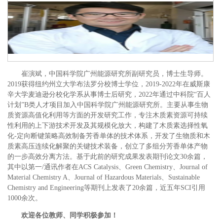
崔演斌，
中国科学院广州能源研究所副研究员，博士生导师。
2019获得纽约州立大学布法罗分校博士学位，2019-2022年在威斯康
辛大学麦迪逊分校化学系从事博士后研究，2022年通过中科院“百人
计划”B类人才项目加入中国科学院广州能源研究所。主要从事生物
质资源高值化利用等方面的开发研究工作，专注木质素资源可持续
性利用的上下游技术开发及其规模化放大，构建了木质素选择性氧
化-定向断键策略高效制备芳香单体的技术体系，开发了生物质和木
质素高压连续化解聚的关键技术装备，创立了多组分芳香单体产物
的一步高效分离方法。基于此前的研究成果发表期刊论文30余篇，
其中以第一/通讯作者在ACS Catalysis、Green Chemistry、Journal of
Material Chemistry A、Journal of Hazardous Materials、Sustainable
Chemistry and Engineering等期刊上发表了20余篇，近五年SCI引用
1000余次。
欢迎各位教师、同学积极参加！