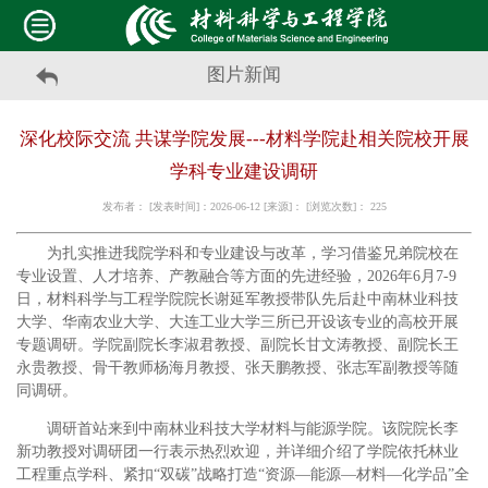
图片新闻
深化校际交流 共谋学院发展---材料学院赴相关院校开展
学科专业建设调研
发布者： [发表时间]：2026-06-12 [来源]： [浏览次数]：
225
为扎实推进我院学科和专业建设与改革，学习借鉴兄弟院校在
专业设置、人才培养、产教融合等方面的先进经验，
2026
年
6
月
7-9
日，材料科学与工程学院院长谢延军教授带队先后赴中南林业科技
大学、华南农业大学、大连工业大学三所已开设该专业的高校开展
专题调研。学院副院长李淑君教授、副院长甘文涛教授、副院长王
永贵教授、骨干教师杨海月教授、张天鹏教授、张志军副教授等随
同调研。
调研首站来到中南林业科技大学材料与能源学院。该院院长李
新功教授对调研团一行表示热烈欢迎，并详细介绍了学院依托林业
工程重点学科、紧扣“双碳”战略打造“资源—能源—材料—化学品”全