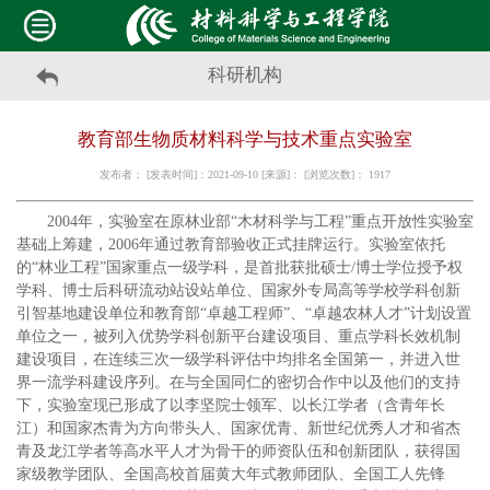
科研机构
教育部生物质材料科学与技术重点实验室
发布者： [发表时间]：2021-09-10 [来源]： [浏览次数]：
1917
2004年，实验室在原林业部“木材科学与工程”重点开放性实验室
基础上筹建，2006年通过教育部验收正式挂牌运行。实验室依托
的“林业工程”国家重点一级学科，是首批获批硕士/博士学位授予权
学科、博士后科研流动站设站单位、国家外专局高等学校学科创新
引智基地建设单位和教育部“卓越工程师”、“卓越农林人才”计划设置
单位之一，被列入优势学科创新平台建设项目、重点学科长效机制
建设项目，在连续三次一级学科评估中均排名全国第一，并进入世
界一流学科建设序列。在与全国同仁的密切合作中以及他们的支持
下，实验室现已形成了以李坚院士领军、以长江学者（含青年长
江）和国家杰青为方向带头人、国家优青、新世纪优秀人才和省杰
青及龙江学者等高水平人才为骨干的师资队伍和创新团队，获得国
家级教学团队、全国高校首届黄大年式教师团队、全国工人先锋