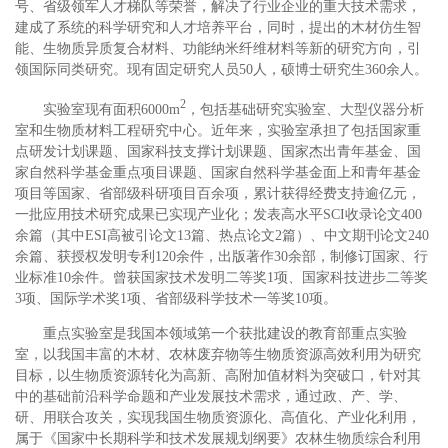
号、省级领军人才梯队等荣誉，解决了行业企业的重大技术需求，
建成了系统的科学研究和人才培养平台，同时，提出的木材仿生智
能、生物质异质复合材料、功能纳米纤维材料等新的研究方向，引
领国际同类研究。现有固定研究人员50人，硕博士研究生360余人。
2
实验室现有面积6000m
，包括基础研究实验室、大型仪器分析
室和生物质材料工程研究中心。近年来，实验室承担了包括国家重
点研发计划课题、国家科技支撑计划课题、国家杰出青年基金、国
家自然科学基金重点项目课题、国家自然科学基金面上和青年基金
项目等国家、省部级科研项目百余项，累计获得经费支持逾亿元，
一批应用技术研究成果已实现产业化；发表高水平SCI收录论文400
余篇（其中ESI高被引论文13篇、热点论文2篇）、中文期刊论文240
余篇、获授权发明专利120余件，出版著作30余部，制修订国家、行
业标准10余件。曾获国家技术发明二等奖1项、国家科技进步二等奖
3项、国际学术奖1项、省部级科学技术一等奖10项。
重点实验室是我国本领域第一个获批建设的教育部重点实验
室，以我国丰富的木材、农林废弃物等生物质资源高效利用为研究
目标，以生物质资源转化为高新、高附加值材料为突破口，针对其
中的基础前沿科学命题和产业发展技术需求，通过政、产、学、
研、用联合攻关，实现我国生物质资源化、高值化、产业化利用，
属于《国家中长期科学和技术发展规划纲要》农林生物质综合利用