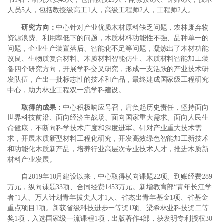
人员5人，包括教授级高工1人，高级工程师2人，工程师2人。
研究方向：
中心针对产业优质木材原料缺乏问题，农林废弃物
资源浪费、利用率低下的问题，木质材料功能性不强、品种单一的
问题，企业生产装置落后、智能化不足等问题，凝炼出了木材功能
改良、生物质复合材料、木质材料智能仿生、木质材料智能加工装
备四个研究方向，开展学科交叉研究，形成一支活跃的产业技术研
发队伍，产出一批标志性的技术和产品，最终建成国家级工程研究
中心，助力林业工程双一流学科建设。
取得的成果：
中心积极响应号召，肩负起历史责任，坚持面向
世界科技前沿、面向经济主战场、面向国家重大需求、面向人民生
命健康，不断向科学技术广度和深度进军。针对产业重大技术需
求，开展木质新型材料工程化研究，开发高效绿色智能加工新技术
和功能化木质新产品，培养行业高层次专业技术人才，推进木质新
材料产业发展。
自2019年10月建设以来，中心取得横向课题22项、到账经费289
万元，纵向课题33项、合同经费1453万元。新增教育部“青年长江学
者”1人、万人计划青年拔尖人才1人、省杰出青年基金1项、省基金
重点项目1项。新获省级科技进步一等奖1项、梁希林业科技奖二等
奖1项，入选国家级一流课程1项，出版著作4部，获发明专利授权30