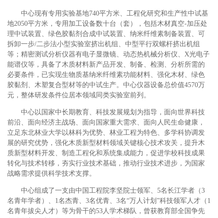
中心现有专用实验基地740平方米、工程化研究和生产性中试基
地2050平方米，专用加工设备数十台（套），包括木材真空-加压处
理中试装置、绿色胶黏剂合成中试装置、纳米纤维素制备装置、可
拆卸一步/二步法小型实验室挤出机组、中型平行双螺杆挤出机组
等；精密测试分析仪器有电子显微镜、动态热机械分析仪、X光电子
能谱仪等，具备了木质材料新产品开发、制备、检测、分析所需的
必要条件，已实现生物质基纳米纤维素功能材料、强化木材、绿色
胶黏剂、木塑复合型材等的中试生产。中心仪器设备总价值4570万
元，整体研发条件位居本领域同类实验室前列。
中心以国家中长期教育、科技发展规划为指导，面向世界科技
前沿、面向经济主战场、面向国家重大需求、面向人民生命健康，
立足东北林业大学以林科为优势、林业工程为特色、多学科协调发
展的研究优势，强化木质新型材料领域关键核心技术攻关，提升木
质新型材料开发、制造工程化和系统集成能力，促进学校科技成果
转化与技术转移，夯实行业技术基础，推动行业技术进步，为国家
战略需求提供科学技术支撑。
中心组成了一支由中国工程院李坚院士领军、5名长江学者（3
名青年学者）、1名杰青、3名优青、3名“万人计划”科技领军人才（1
名青年拔尖人才）等为骨干的53人学术梯队，曾获教育部全国争先