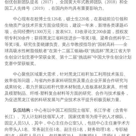
创优创新团队提名（2017）、全国黄大年式教师团队（2018）和全
国工人先锋号（2019），在国内外均具有重要影响力。
中心现有在校博士生126名，硕士生220名，在基础前沿引领和
生物质产业技术开发方面业绩突出，建设一年来，新增各类课题45
项，合同经费约1300万元；发表SCI、EI收录论文200余篇，授权发
明专利30余件；获得黑龙江省科技进步一等奖1项、梁希自然科学二
等奖1项。研究生姜晓娜负责、黄占华教授指导的“国材高科——全
球高吸水性树脂领航者”在第十二届工银融e联“挑战杯”黑龙江省大学
生创业计划竞赛中荣获金奖、第十二届“挑战杯”中国大学生创业计划
竞赛中荣获银奖。
中心聚焦区域重大需求，针对黑龙江秸秆加工利用技术落后、
效率低等问题，与省内外多家科研院所及重点企业开展合作研究与
成果转化，着力开展以秸秆代替木材制造人造板基材及家具、纤维
及模塑制品、纤维-塑料复合材料等方面的研究、合作与技术服务，
为促进黑龙江省的科研发展与产业技术水平提升积极贡献力量。
队伍结构：
中心有以中国工程院院士领军、长江学者（含青年
长江）、万人计划科技领军人才、国家优青等为骨干的人才梯队，
固定人员53人，其中，中心主任办公室5人，包括中心主任兼学术方
向带头人1名、常务副主任1名、副主任1名，财务助理1名，专职秘
书1名；研究人员43人，包括教授29人，副教授8人、讲师6人；技术