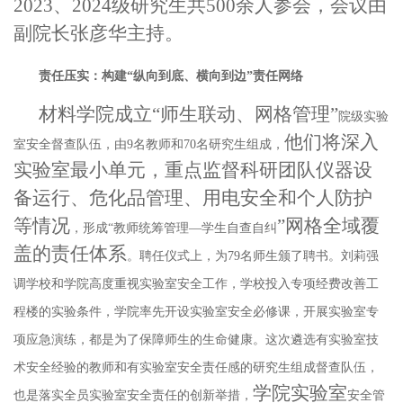
2023
、
2024级研究生共500余人参会，会议由
副院长张彦华主持。
责任压实：构建
“纵向到底、横向到边”责任网络
材料学院成立
“师生联动、网格管理”
院级实验
他们将深入
室安全督查队伍，由
9名教师和70名研究生组成，
实验室最小单元，重点监督
科研团队仪器
设
备运行、危化品
管理
、用电安全
和个人防护
等
情况
”
网格全域覆
，形成
“教师统筹管理—学生自查自纠
盖
的
责任体系
。聘任仪式上，为
79名师生颁了聘书。刘莉强
调学校和学院高度重视实验室安全工作，学校投入专项经费改善工
程楼的实验条件，学院率先开设实验室安全必修课，开展实验室专
项应急演练，都是为了保障师生的生命健康。这次遴选有实验室技
术安全经验的教师和有实验室安全责任感的研究生组成督查队伍，
学院
实验室
也是落实全员实验室安全责任的创新举措，
安全管