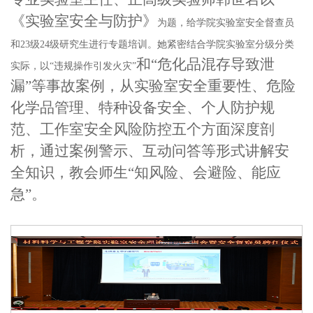
《实验室安全与防护》
为题，给学院实验室安全督查员
和
23级24级研究生进行专题培训
。她紧密结合学院实验室分级分类
和
“危化品混存导致泄
实际，以
“违规操作引发火灾”
漏”等
事故案例
，从实验室安全重要性、危险
化学品管理、特种设备安全、个人防护规
范、
工作室安全
风险防控五
个方面深度剖
析，通过案例警示、互动问答等形式讲解安
全知识，教会师生
“知风险、会避险、能应
急”。