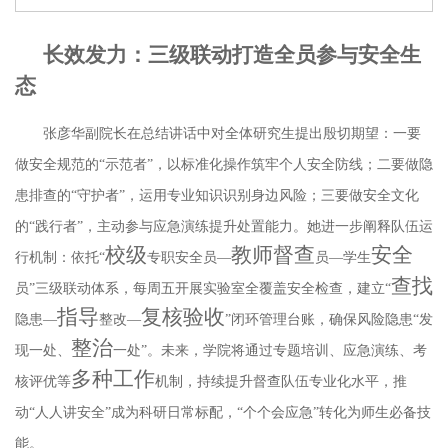
长效发力：三级联动打造全员参与安全生
态
张彦华副院长在总结讲话中对全体研究生提出殷切期望：一要
做安全规范的
“示范者”，以标准化操作筑牢个人安全防线；二要做隐
患排查的“守护者”，运用专业知识识别身边风险；三要做安全文化
的“践行者”，主动参与应急演练提升处置能力。她进一步阐释队伍运
校级
教师
督
查
安全
行机制：依托“
专职安全员
—
员
—学生
查找
员
”三级联动体系，每周五开展实验室全覆盖安全检查，建立“
指导
复核验收
隐患
—
整改
—
”闭环管理台账，确保
风险隐患
“发
整治
现一处、
一处
”。未来，学院将通过专题培训、应急演练、考
多种工作
核评优等
机制，持续提升督查队伍专业化水平，推
动
“人人讲安全”成为科研日常标配，“个个会应急”转化为师生必备技
能。