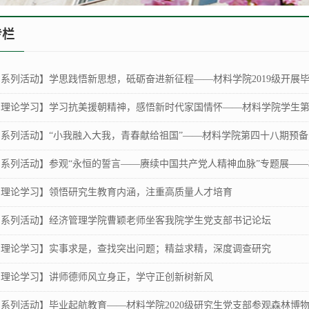
专栏
|系列活动】学思践悟新思想，砥砺奋进新征程——材料学院2019级开展毕业
|理论学习】学习抗美援朝精神，感悟新时代家国情怀——材料学院学生第一
|系列活动】“小我融入大我，青春献给祖国”——材料学院第四十八期预备党
|系列活动】参观“永恒的誓言——赓续中国共产党人精神血脉”专题展——材
|理论学习】领悟研究生教育内涵，注重高质量人才培育
|系列活动】经济管理学院曹颖老师坐客我院学生党支部书记论坛
|理论学习】实事求是，查找突出问题；精益求精，深度调查研究
|理论学习】讲师德师风立身正，学守正创新树新风
|系列活动】毕业起航教育——材料学院2020级研究生党支部参观森林博