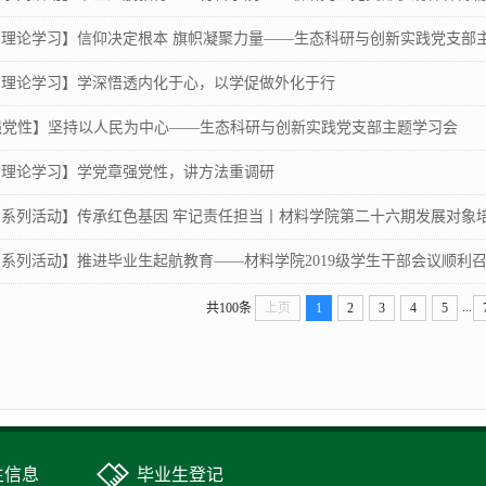
|理论学习】信仰决定根本 旗帜凝聚力量——生态科研与创新实践党支部
|理论学习】学深悟透内化于心，以学促做外化于行
强党性】坚持以人民为中心——生态科研与创新实践党支部主题学习会
|理论学习】学党章强党性，讲方法重调研
|系列活动】传承红色基因 牢记责任担当丨材料学院第二十六期发展对象培训
|系列活动】推进毕业生起航教育——材料学院2019级学生干部会议顺利
...
共100条
上页
1
2
3
4
5
生信息
毕业生登记