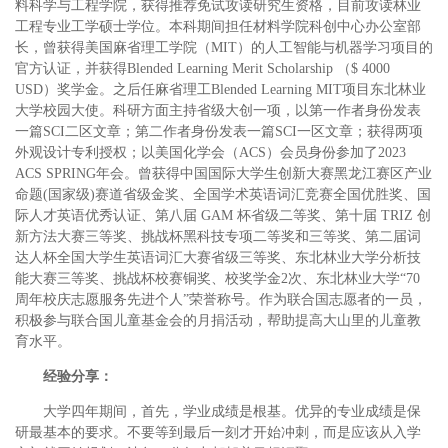
料科学与工程学院，获得推荐免试攻读研究生资格，目前攻读林业
工程专业工学硕士学位。本科期间担任材料学院科创中心办公室部
长，曾获得美国麻省理工学院（
MIT
）的人工智能与机器学习项目的
官方认证，并获得
Blended Learning Merit Scholarship
（
$ 4000
USD
）奖学金。之后任麻省理工
Blended Learning MIT
项目东北林业
大学校园大使。科研方面主持省级大创一项，以第一作者身份发表
一篇
SCI
二区文章；第二作者身份发表一篇
SCI
一区文章；获得两项
外观设计专利授权；以美国化学会（
ACS
）会员身份参加了
2023
ACS SPRING
年会。曾获得中国国际大学生创新大赛黑龙江赛区产业
命题
(
国家级
)
赛道省级金奖、全国学术英语词汇竞赛全国优胜奖、国
际人才英语优秀认证、第八届
GAM
杯省级二等奖、第十届
TRIZ
创
新方法大赛三等奖、挑战杯黑科技专项二等奖和三等奖、第二届词
达人杯全国大学生英语词汇大赛省级三等奖、东北林业大学分析技
能大赛三等奖、挑战杯校赛铜奖、校奖学金
2
次、东北林业大学“
70
周年校庆志愿服务先进个人”荣誉称号。作为联合国志愿者的一员，
积极参与联合国儿童基金会的月捐活动，帮助提高大山里的儿童教
育水平。
经验分享：
大学四年期间，首先，学业成绩是根基。优异的专业成绩是保
研最基本的要求。不要等到最后一刻才开始冲刺，而是应该从入学