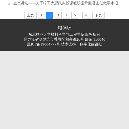
生态讲坛——关于哈工大思政实践课教研室尹胜君主任做学术报告的通知
...
上页
1
2
3
4
5
45
下页
电脑版
东北林业大学材料科学与工程学院 版权所有
黑龙江省哈尔滨市香坊区和兴路26号 邮编 150040
黑ICP备19004777号 技术支持：
数字化建设处