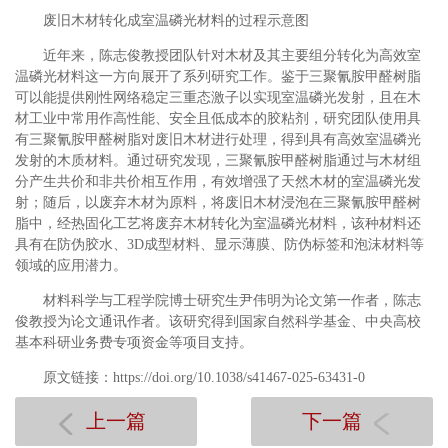
废旧木材转化成室温磷光材料的过程示意图
近年来，陈志俊教授团队针对木材及其主要组分转化为高效室
温磷光材料这一方向展开了系列研究工作。鉴于三聚氰胺甲醛树脂
可以能提供刚性网络稳定三重态激子以实现室温磷光发射，且在木
材工业中常用作高性能、安全且低成本的胶粘剂，研究团队使用具
有三聚氰胺甲醛树脂对废旧木材进行处理，得到具有高效室温磷光
发射的木质材料。通过研究发现，三聚氰胺甲醛树脂通过与木材组
分产生共价和非共价相互作用，有效增强了天然木材的室温磷光发
射；随后，以废弃木材为原料，将废旧木材浸泡在三聚氰胺甲醛树
脂中，经热固化工艺将废弃木材转化为室温磷光材料，该种材料还
具有在防伪胶水、3D成型材料、显示薄膜、防伪标签和泡沫材料等
领域的应用潜力。
材料科学与工程学院博士研究生尹伟明为论文第一作者，陈志
俊教授为论文通讯作者。该研究得到国家自然科学基金、中央高校
基本科研业务费专项资金等项目支持。
原文链接：https://doi.org/10.1038/s41467-025-63431-0
上一篇
下一篇