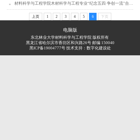
材料科学与工程学院木材科学与工程专业“纪念五四·争创一流”合唱比赛暨向退休教师感恩致敬活动圆满结束
上页
1
2
3
4
5
6
下页
电脑版
东北林业大学材料科学与工程学院 版权所有
黑龙江省哈尔滨市香坊区和兴路26号 邮编 150040
黑ICP备19004777号 技术支持：
数字化建设处