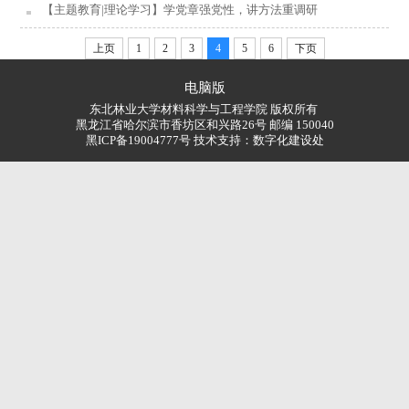
【主题教育|理论学习】学党章强党性，讲方法重调研
上页
1
2
3
4
5
6
下页
电脑版
东北林业大学材料科学与工程学院 版权所有
黑龙江省哈尔滨市香坊区和兴路26号 邮编 150040
黑ICP备19004777号 技术支持：
数字化建设处