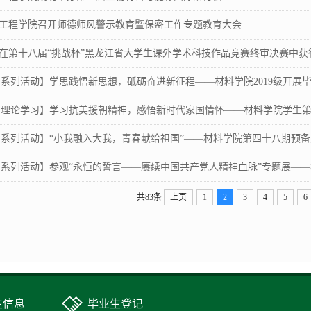
工程学院召开师德师风警示教育暨保密工作专题教育大会
在第十八届“挑战杯”黑龙江省大学生课外学术科技作品竞赛终审决赛中获得一
|系列活动】学思践悟新思想，砥砺奋进新征程——材料学院2019级开展毕业
|理论学习】学习抗美援朝精神，感悟新时代家国情怀——材料学院学生第一
|系列活动】“小我融入大我，青春献给祖国”——材料学院第四十八期预备党
|系列活动】参观“永恒的誓言——赓续中国共产党人精神血脉”专题展——材
共83条
上页
1
2
3
4
5
6
生信息
毕业生登记